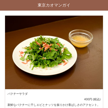
東京カオマンガイ
パクチーサラダ
400円 (税込)
新鮮なパクチーに干しエビとナッツを振りかけ香ばしさのアクセント。