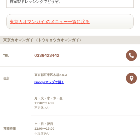
自家製ドレッシングでどうぞ。
東京カオマンガイ のメニュー一覧に戻る
東京カオマンガイ （トウキョウカオマンガイ）
0336423442
TEL
東京都江東区木場2-5-3
住所
Googleマップで開く
月・火・水・木・金
11:30〜14:30
不定休あり
土・日・祝日
営業時間
12:00〜15:00
不定休あり