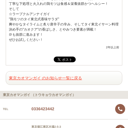
丁寧な下処理と火入れの鶏モツは食感＆栄養抜群かつヘルシー！
そして
☆ラープクルアンナイガイ
”鶏モツのタイ東北式香味サラダ”
爽やかなタイライムと炙り唐辛子の辛み、そしてタイ東北イサーン料理
決め手の"カオクア"の香ばしさ、とやみつき要素が満載！
🍺も抜群に進みます！
ぜひお試しください！
2年以上前
東京カオマンガイ のお知らせ一覧に戻る
東京カオマンガイ （トウキョウカオマンガイ）
0336423442
TEL
東京都江東区木場2-5-3