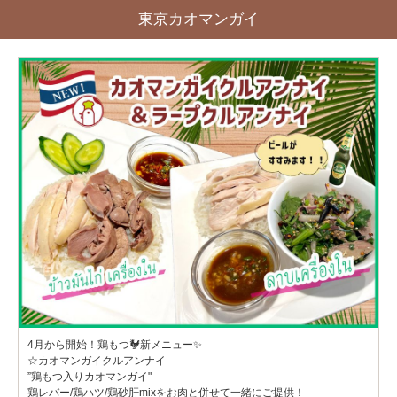
東京カオマンガイ
4月から開始！鶏もつ🐓新メニュー✨
☆カオマンガイクルアンナイ
”鶏もつ入りカオマンガイ"
鶏レバー/鶏ハツ/鶏砂肝mixをお肉と併せて一緒にご提供！