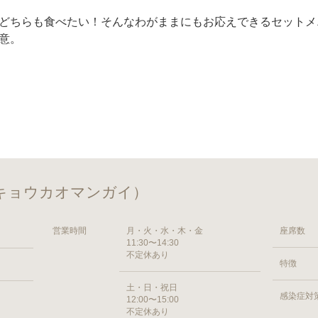
どちらも食べたい！そんなわがままにもお応えできるセットメ
意。
キョウカオマンガイ）
営業時間
月・火・水・木・金
座席数
11:30〜14:30
不定休あり
特徴
土・日・祝日
感染症対
12:00〜15:00
不定休あり