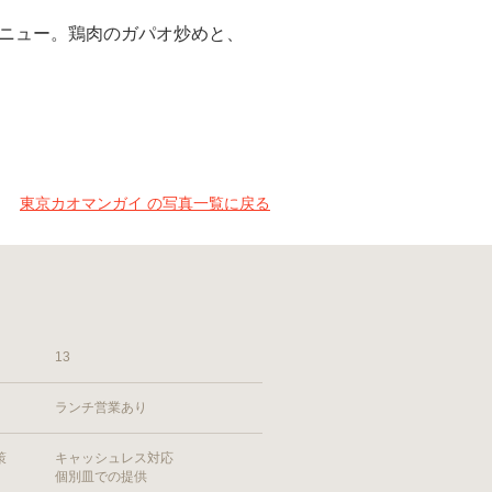
ニュー。鶏肉のガパオ炒めと、
東京カオマンガイ の写真一覧に戻る
13
ランチ営業あり
策
キャッシュレス対応
個別皿での提供